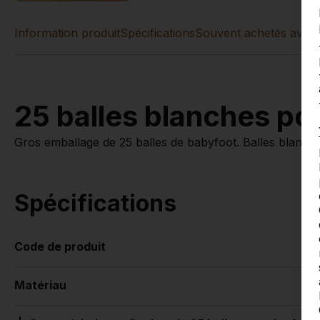
Information produit
Spécifications
Souvent achetés avec 
25 balles blanches po
Gros emballage de 25 balles de babyfoot. Balles blanche
Spécifications
Code de produit
Matériau