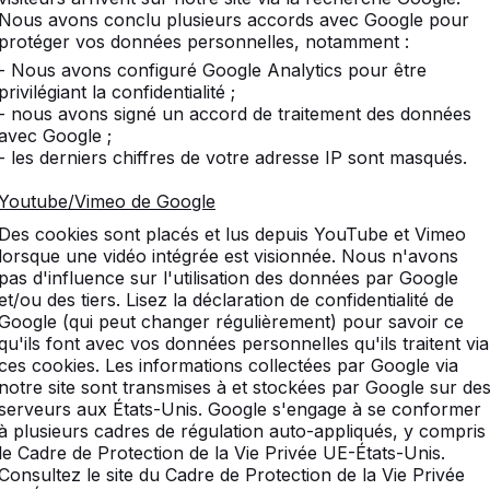
Nous avons conclu plusieurs accords avec Google pour
protéger vos données personnelles, notamment :
:
Avis
Produits similaires
- Nous avons configuré Google Analytics pour être
privilégiant la confidentialité ;
- nous avons signé un accord de traitement des données
avec Google ;
- les derniers chiffres de votre adresse IP sont masqués.
ur babyfoot
Youtube/Vimeo de Google
s dures. très utile chaque Babyfoot.
Des cookies sont placés et lus depuis YouTube et Vimeo
lorsque une vidéo intégrée est visionnée. Nous n'avons
pas d'influence sur l'utilisation des données par Google
et/ou des tiers. Lisez la déclaration de confidentialité de
Google (qui peut changer régulièrement) pour savoir ce
qu'ils font avec vos données personnelles qu'ils traitent via
ces cookies. Les informations collectées par Google via
HB.FB.25White
notre site sont transmises à et stockées par Google sur de
serveurs aux États-Unis. Google s'engage à se conformer
à plusieurs cadres de régulation auto-appliqués, y compris
Plastique
le Cadre de Protection de la Vie Privée UE-États-Unis.
Consultez le site du Cadre de Protection de la Vie Privée