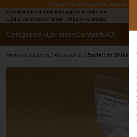
En raison de nos vacances, nous ne livrer
Commandez directement auprès du fabricant
Délai de livraison moyen : 10 jours ouvrables
Catégories
Livraison
Contact
FAQ
Home
/
Catégories
/
Accessoires
/
Sachet de 25 balles