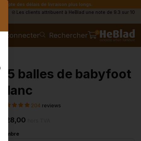
compte des délais de livraison plus longs.
s
Les clients attribuent à HeBlad une note de 9.3 sur 10
0
e connecter
Rechercher
n
25 balles de babyfoot
blanc
204
reviews
€ 28,00
hors TVA
Nombre