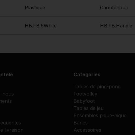
Plastique
Caoutchouc
HB.FB.6White
HB.FB.Handle
entèle
Catégories
Tables de ping-pong
-nous
Footvolley
ments
Babyfoot
Tables de jeu
Ensembles pique-nique
réquentes
Bancs
e livraison
Accessoires