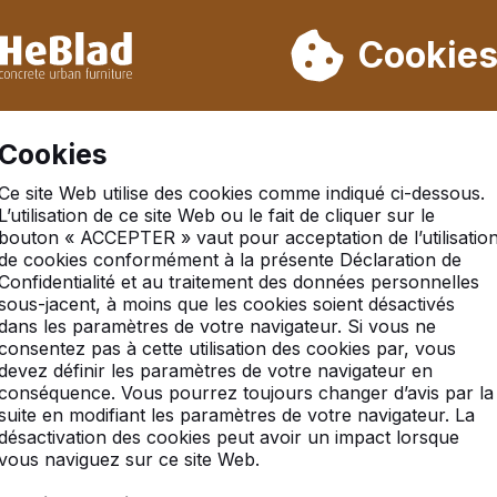
ons pas de la semaine 31 à la semaine 33. Veuillez donc tenir 
Déjà plus de 30 000 produits vendus
Cookie
S
Cookies
Ce site Web utilise des cookies comme indiqué ci-dessous.
 standard de babyfoot blanc
L’utilisation de ce site Web ou le fait de cliquer sur le
bouton « ACCEPTER » vaut pour acceptation de l’utilisatio
de cookies conformément à la présente Déclaration de
Confidentialité et au traitement des données personnelles
sous-jacent, à moins que les cookies soient désactivés
dans les paramètres de votre navigateur. Si vous ne
consentez pas à cette utilisation des cookies par, vous
devez définir les paramètres de votre navigateur en
conséquence. Vous pourrez toujours changer d’avis par la
suite en modifiant les paramètres de votre navigateur. La
désactivation des cookies peut avoir un impact lorsque
vous naviguez sur ce site Web.