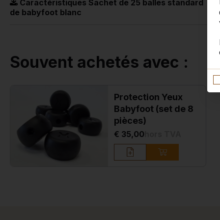
Caractéristiques Sachet de 25 balles standard
de babyfoot blanc
Souvent achetés avec :
Protection Yeux
Babyfoot (set de 8
pièces)
€ 35,00
hors TVA