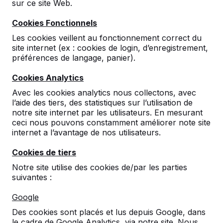
sur ce site Web.
Cookies Fonctionnels
Les cookies veillent au fonctionnement correct du
site internet (ex : cookies de login, d’enregistrement,
préférences de langage, panier).
Cookies Analytics
Tables de tennis en béton, bancs
Avec les cookies analytics nous collectons, avec
et tables de jeux.
l’aide des tiers, des statistiques sur l’utilisation de
Commandez directement auprès du fabricant
notre site internet par les utilisateurs. En mesurant
des tables de jeu les plus résistantes.
ceci nous pouvons constamment améliorer note site
internet a l’avantage de nos utilisateurs.
Découvrez nos tables -->
Cookies de tiers
Notre site utilise des cookies de/par les parties
suivantes :
Découvrez notre assortiment
Google
complet
Des cookies sont placés et lus depuis Google, dans
le cadre de Google Analytics, via notre site. Nous