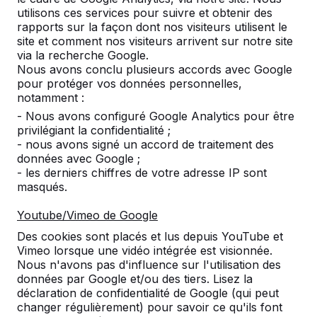
utilisons ces services pour suivre et obtenir des
rapports sur la façon dont nos visiteurs utilisent le
site et comment nos visiteurs arrivent sur notre site
via la recherche Google.
Nous avons conclu plusieurs accords avec Google
pour protéger vos données personnelles,
notamment :
- Nous avons configuré Google Analytics pour être
privilégiant la confidentialité ;
- nous avons signé un accord de traitement des
données avec Google ;
Tables de ping-pong -->
Footvolley -->
- les derniers chiffres de votre adresse IP sont
masqués.
Une table de jeu pour un infini
Le footvolley est une
plaisir d’activité en plein air :
combinaison de tennis 
Youtube/Vimeo de Google
résistante aux intempéries,
et de football. Idéal da
Des cookies sont placés et lus depuis YouTube et
solide comme le roc et don...
cour d’école, un campi
Vimeo lorsque une vidéo intégrée est visionnée.
espac...
Nous n'avons pas d'influence sur l'utilisation des
données par Google et/ou des tiers. Lisez la
déclaration de confidentialité de Google (qui peut
changer régulièrement) pour savoir ce qu'ils font