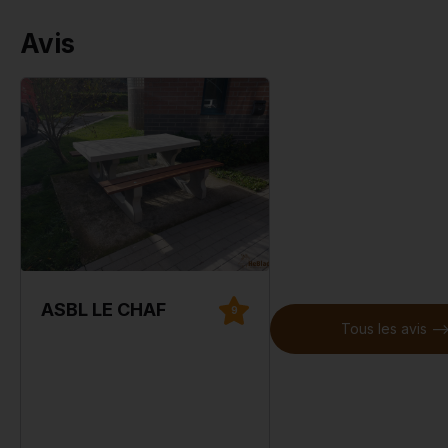
Avis
ASBL LE CHAF
9
Tous les avis --