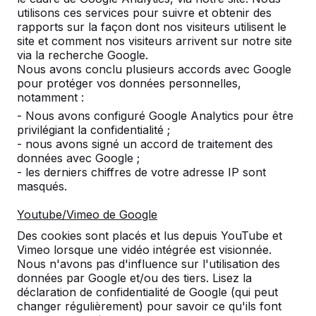
utilisons ces services pour suivre et obtenir des
rapports sur la façon dont nos visiteurs utilisent le
site et comment nos visiteurs arrivent sur notre site
Nombre
via la recherche Google.
Nous avons conclu plusieurs accords avec Google
pour protéger vos données personnelles,
notamment :
- Nous avons configuré Google Analytics pour être
privilégiant la confidentialité ;
Ajouter à la commande
- nous avons signé un accord de traitement des
données avec Google ;
- les derniers chiffres de votre adresse IP sont
masqués.
Ajouter à l’offre
Youtube/Vimeo de Google
Des cookies sont placés et lus depuis YouTube et
Vimeo lorsque une vidéo intégrée est visionnée.
Livraison et mise en place gratuites en France.
Nous n'avons pas d'influence sur l'utilisation des
données par Google et/ou des tiers. Lisez la
Livré dans un délai de 4 semaines ouvrables.
déclaration de confidentialité de Google (qui peut
Comment se fait la livraison ?
Voir la vidéo
changer régulièrement) pour savoir ce qu'ils font