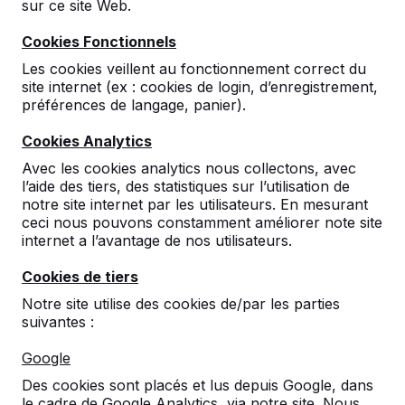
sur ce site Web.
Cookies Fonctionnels
Les cookies veillent au fonctionnement correct du
site internet (ex : cookies de login, d’enregistrement,
préférences de langage, panier).
Cookies Analytics
Avec les cookies analytics nous collectons, avec
l’aide des tiers, des statistiques sur l’utilisation de
Ensemble pique-nique
notre site internet par les utilisateurs. En mesurant
DeLuxe
ceci nous pouvons constamment améliorer note site
internet a l’avantage de nos utilisateurs.
54
reviews
Cookies de tiers
€ 2.050,00
hors TVA
Notre site utilise des cookies de/par les parties
suivantes :
2ème produit et suivants
€ 1.850,00
la pièce,
économisez
9%
!
Google
Des cookies sont placés et lus depuis Google, dans
Couleur
le cadre de Google Analytics, via notre site. Nous