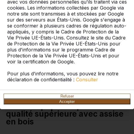
avec vos données personnelles qu'ils traitent via ces
cookies. Les informations collectées par Google via
notre site sont transmises à et stockées par Google
sur des serveurs aux États-Unis. Google s'engage à
Vous cherchez une table de pique-nique pour une
se conformer à plusieurs cadres de régulation auto-
cour d’école, un centre sportif, un parc ou un
appliqués, y compris le Cadre de Protection de la
camping ? Les produits HeBlad sont spécialement
Vie Privée UE-États-Unis. Consultez le site du Cadre
conçus pour une utilisation en extérieur. C’est
de Protection de la Vie Privée UE-États-Unis pour
pourquoi vous trouverez souvent cet ensemble
plus d'informations sur le programme Cadre de
pique-nique dans des endroits tels que les cours
Protection de la Vie Privée UE-États-Unis et pour
d’école, les parcs, les campings, les aires de repos
voir la certification de Google.
dans la nature et les terrains de sport. Du fait de leur
esthétique attrayante, les ensembles de pique-nique
Pour plus d'informations, vous pouvez lire notre
en béton constituent également un complément idéal
déclaration de confidentialité :
Consulter
dans votre jardin ou sur votre terrain d’entreprise.
Cet ensemble pique-nique DeLuxe combine chic et
fonctionnalité.
Refuser
Accepter
Table de pique-nique de
qualité supérieure avec assise
en bois