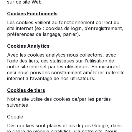
sur ce site Web.
Pour toute question ou remarque concernant nos
produits, nous sommes à votre disposition pendant
Cookies Fonctionnels
les heures de bureau. N’hésitez pas à nous
contacter.
Les cookies veillent au fonctionnement correct du
site internet (ex : cookies de login, d’enregistrement,
Si vous utilisez le « panier Internet », toutes les
préférences de langage, panier).
données vous sont demandées une par une, afin
que nous disposions de tous les renseignements
Cookies Analytics
nécessaires pour l’établissement d’un devis correct
Avec les cookies analytics nous collectons, avec
et une livraison rapide.
l’aide des tiers, des statistiques sur l’utilisation de
notre site internet par les utilisateurs. En mesurant
Si vous préférez, vous pouvez vous servir de ce
ceci nous pouvons constamment améliorer note site
formulaire pour demander un devis ou pour placer
internet a l’avantage de nos utilisateurs.
une commande. Attention : indiquez bien votre
nom, l’adresse, ainsi que l’adresse de livraison si
Cookies de tiers
celle-ci diffère de celle indiquée sur la commande.
Notre site utilise des cookies de/par les parties
suivantes :
E-mail
Adresse
Google
info@HeBlad.fr
HeBlad B.V.
72 rue de Lessard
Des cookies sont placés et lus depuis Google, dans
Tél.
76100 Rouen
le cadre de Google Analytics, via notre site. Nous