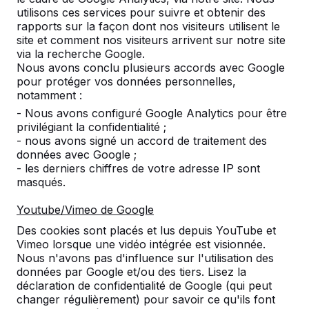
France
02 78 84 0187
utilisons ces services pour suivre et obtenir des
www.HeBlad.fr
rapports sur la façon dont nos visiteurs utilisent le
site et comment nos visiteurs arrivent sur notre site
via la recherche Google.
Autres informations
Nous avons conclu plusieurs accords avec Google
N° TVA
NL0063 43 818 B01
pour protéger vos données personnelles,
Intracom
notamment :
N° TVA
FR 95 841532484
- Nous avons configuré Google Analytics pour être
Intracom
privilégiant la confidentialité ;
Numéro
841532484 00018
- nous avons signé un accord de traitement des
SIRET
données avec Google ;
- les derniers chiffres de votre adresse IP sont
IBAN
FR76 1820 6004 3265 0518 5550
masqués.
196
BIC code
AGRIFRPP882
Youtube/Vimeo de Google
Banque
(18206)
Guichet
(00432)
Des cookies sont placés et lus depuis YouTube et
Compte
(65051855501)
Vimeo lorsque une vidéo intégrée est visionnée.
Clé
(96)
Nous n'avons pas d'influence sur l'utilisation des
Crédit Agricole d’Île-de-France
données par Google et/ou des tiers. Lisez la
26 quai de la Rapée
déclaration de confidentialité de Google (qui peut
75012 Paris
changer régulièrement) pour savoir ce qu'ils font