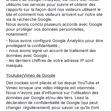
L'espace public
Danemark
utilisons ces services pour suivre et obtenir des
rapports sur la façon dont nos visiteurs utilisent le
21 mai 2014
site et comment nos visiteurs arrivent sur notre site
via la recherche Google.
Nous avons conclu plusieurs accords avec Google
pour protéger vos données personnelles,
notamment :
- Nous avons configuré Google Analytics pour être
Contact
privilégiant la confidentialité ;
- nous avons signé un accord de traitement des
HeBlad France
données avec Google ;
72 rue de Lessard
- les derniers chiffres de votre adresse IP sont
76100 Rouen
masqués.
France
Youtube/Vimeo de Google
02 78 84 0187
Des cookies sont placés et lus depuis YouTube et
info@HeBlad.fr
Vimeo lorsque une vidéo intégrée est visionnée.
Nous n'avons pas d'influence sur l'utilisation des
données par Google et/ou des tiers. Lisez la
déclaration de confidentialité de Google (qui peut
changer régulièrement) pour savoir ce qu'ils font