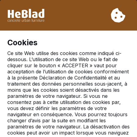
En raison de nos vacances, nous ne livrerons pas de la
semaine 31 à la semaine 33. Veuillez donc tenir compte des
délais de livraison plus longs.
Déjà plus de 30 000 produits vendus
0
Cookies
Ce site Web utilise des cookies comme indiqué ci-
dessous. L’utilisation de ce site Web ou le fait de
Actualités
cliquer sur le bouton « ACCEPTER » vaut pour
acceptation de l’utilisation de cookies conformément
Le Danemark découvre
à la présente Déclaration de Confidentialité et au
nos tables ping-pong
traitement des données personnelles sous-jacent, à
moins que les cookies soient désactivés dans les
aussi
paramètres de votre navigateur. Si vous ne
consentez pas à cette utilisation des cookies par,
Une nouvelle étape encore ! Notre première
vous devez définir les paramètres de votre
commande en provenance du Danemark est arrivée
navigateur en conséquence. Vous pourrez toujours
à nos bureaux le 7 mai. Deux semaines plus tard, la
changer d’avis par la suite en modifiant les
table de ping-pong a pu être livrée à Ellemarkskolen
paramètres de votre navigateur. La désactivation des
à Køge, près de Copenhague. Vu l’enthousiasme
cookies peut avoir un impact lorsque vous naviguez