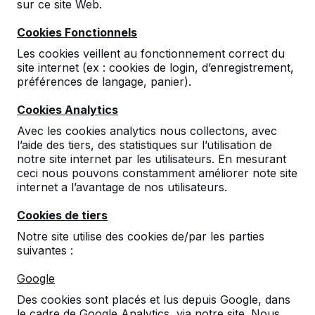
avec laquelle cette école nous recevait, nous
sur ce site Web.
espérons que cela ne restera pas notre unique table
Cookies Fonctionnels
de ping-pong au Danemark. Pas de problème, nous
avons toujours suffisamment de tables de ping-pong
Les cookies veillent au fonctionnement correct du
et d’ensembles pique-nique en stock, et au Danemark
site internet (ex : cookies de login, d’enregistrement,
aussi notre délai de livraison est de 4 semaines.
préférences de langage, panier).
Comme toujours tout est livré par notre propre
Cookies Analytics
camion, et en provenance directe de notre usine aux
Pays-Bas.
Avec les cookies analytics nous collectons, avec
l’aide des tiers, des statistiques sur l’utilisation de
Excitant !
notre site internet par les utilisateurs. En mesurant
ceci nous pouvons constamment améliorer note site
Un peu nerveux, puisque nous doutions un peu si la
internet a l’avantage de nos utilisateurs.
communication entre l’école et notre chauffeur allait
Cookies de tiers
bien se passer. Doute rapidement évincé !. Comme
chez nous aux Pays-Bas, la communication en
Notre site utilise des cookies de/par les parties
allemand et en anglais avec le client était sans
suivantes :
problème !
Google
Des cookies sont placés et lus depuis Google, dans
Tennis de table
Raquettes de tennis
Cour d’école
le cadre de Google Analytics, via notre site. Nous