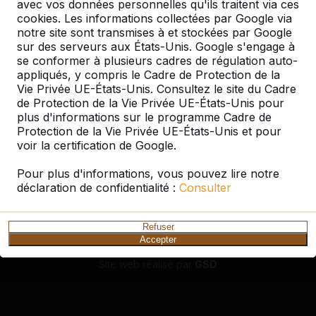
avec vos données personnelles qu'ils traitent via ces
cookies. Les informations collectées par Google via
Service clientèle
notre site sont transmises à et stockées par Google
sur des serveurs aux États-Unis. Google s'engage à
se conformer à plusieurs cadres de régulation auto-
Catégories
appliqués, y compris le Cadre de Protection de la
Vie Privée UE-États-Unis. Consultez le site du Cadre
de Protection de la Vie Privée UE-États-Unis pour
plus d'informations sur le programme Cadre de
Divers
Protection de la Vie Privée UE-États-Unis et pour
voir la certification de Google.
Pour plus d'informations, vous pouvez lire notre
déclaration de confidentialité :
Consulter
Conditions générales
|
Protection des données personnelles
Refuser
© 2026 HeBlad France
Accepter
Site web réalisé par
GSD