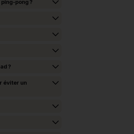
e ping-pong ?
lad ?
r éviter un