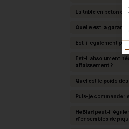
La table en béton doi
Quelle est la garanti
Est-il également poss
Est-il absolument néc
affaissement ?
Quel est le poids des
Puis-je commander s
HeBlad peut-il égal
d’ensembles de piqu