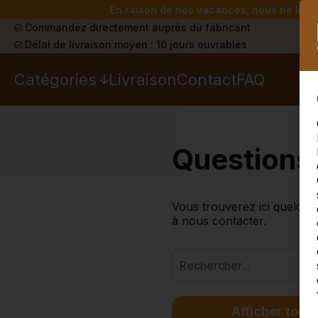
En raison de nos vacances, nous ne livrer
Commandez directement auprès du fabricant
Délai de livraison moyen : 10 jours ouvrables
Catégories
Livraison
Contact
FAQ
Questions
Vous trouverez ici quelque
à nous contacter.
Afficher tout