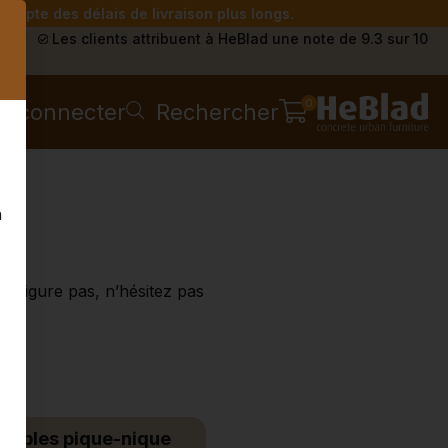
compte des délais de livraison plus longs.
s
Les clients attribuent à HeBlad une note de 9.3 sur 10
0
e connecter
Rechercher
n
y figure pas, n’hésitez pas
embles pique-nique