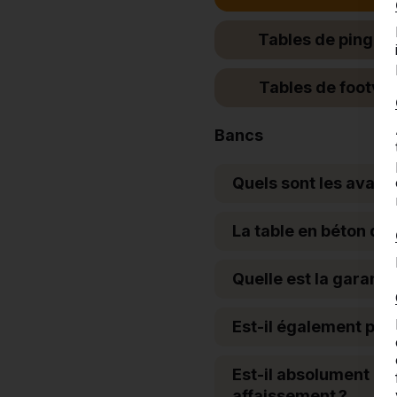
Tables de ping-p
Tables de footvol
Bancs
Quels sont les avan
La table en béton doi
Quelle est la garanti
Est-il également poss
Est-il absolument néc
affaissement ?