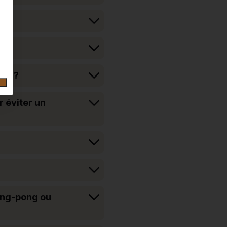
lad ?
r éviter un
ing-pong ou