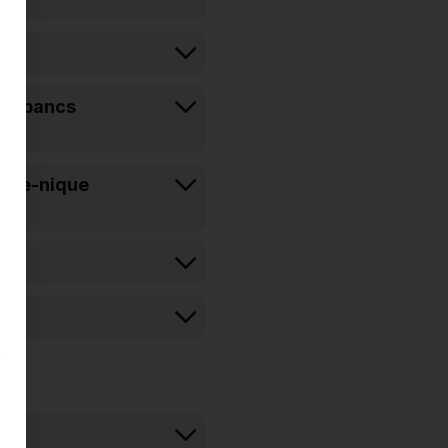
 et bancs
ique-nique
s