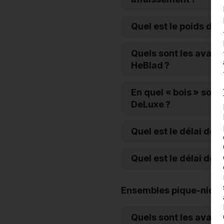
Quel est le poids des
Quels sont les avant
HeBlad ?
En quel « bois » son
DeLuxe ?
Quel est le délai de 
Quel est le délai de 
Ensembles pique-niqu
Quels sont les avan