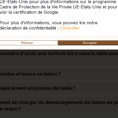
UE-États-Unis pour plus d'informations sur le programme
Cadre de Protection de la Vie Privée UE-États-Unis et pour
t-elle être de niveau ?
voir la certification de Google.
Pour plus d'informations, vous pouvez lire notre
e sur nos tables ?
déclaration de confidentialité :
Consulter
ible d’appliquer une publicité sur les produits HeB
Refuser
Accepter
essaire d’avoir une surface dure sous la table pou
 tables et bancs en béton ?
éparément un plateau de table ?
ement se charger du déménagement de tables de p
e-nique ?