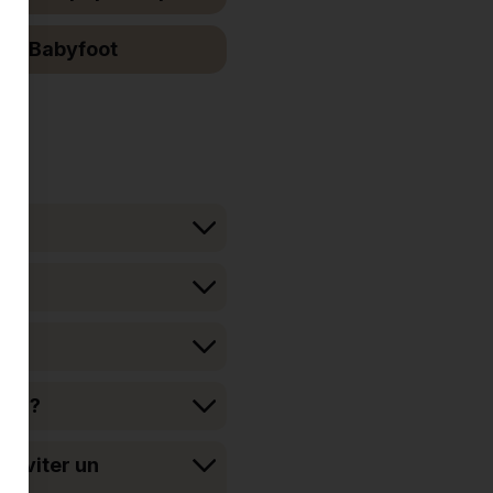
Babyfoot
lad ?
r éviter un