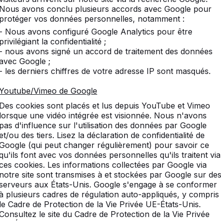
Nous avons conclu plusieurs accords avec Google pour
protéger vos données personnelles, notamment :
 tables et bancs en béton ?
- Nous avons configuré Google Analytics pour être
privilégiant la confidentialité ;
- nous avons signé un accord de traitement des données
ages d’une plaque de fond en béton sous les tables
avec Google ;
- les derniers chiffres de votre adresse IP sont masqués.
t fabriquées les planches d’assise des ensembles p
Youtube/Vimeo de Google
Des cookies sont placés et lus depuis YouTube et Vimeo
lorsque une vidéo intégrée est visionnée. Nous n'avons
pas d'influence sur l'utilisation des données par Google
paiement pour les tables et bancs en béton ?
et/ou des tiers. Lisez la déclaration de confidentialité de
Google (qui peut changer régulièrement) pour savoir ce
qu'ils font avec vos données personnelles qu'ils traitent via
livraison des produits en béton ?
ces cookies. Les informations collectées par Google via
notre site sont transmises à et stockées par Google sur de
serveurs aux États-Unis. Google s'engage à se conformer
e
à plusieurs cadres de régulation auto-appliqués, y compris
le Cadre de Protection de la Vie Privée UE-États-Unis.
tages du bambou ?
Consultez le site du Cadre de Protection de la Vie Privée