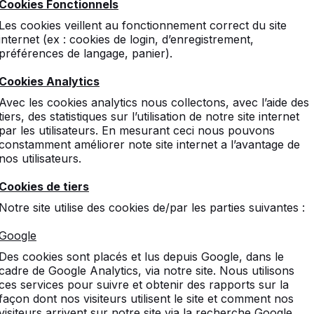
Cookies Fonctionnels
Les cookies veillent au fonctionnement correct du site
ong
Tables de jeu
internet (ex : cookies de login, d’enregistrement,
préférences de langage, panier).
ley
Accessoires
Cookies Analytics
Avec les cookies analytics nous collectons, avec l’aide des
tiers, des statistiques sur l’utilisation de notre site internet
par les utilisateurs. En mesurant ceci nous pouvons
tages du bambou ?
constamment améliorer note site internet a l’avantage de
nos utilisateurs.
t-elle être de niveau ?
Cookies de tiers
Notre site utilise des cookies de/par les parties suivantes :
e sur nos tables ?
Google
Des cookies sont placés et lus depuis Google, dans le
ible d’appliquer une publicité sur les produits HeB
cadre de Google Analytics, via notre site. Nous utilisons
ces services pour suivre et obtenir des rapports sur la
essaire d’avoir une surface dure sous la table pou
façon dont nos visiteurs utilisent le site et comment nos
visiteurs arrivent sur notre site via la recherche Google.