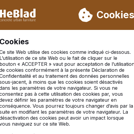
ons pas de la semaine 31 à la semaine 33. Veuillez donc tenir 
Déjà plus de 30 000 produits vendus
Cookie
S
Cookies
Ce site Web utilise des cookies comme indiqué ci-dessous.
L’utilisation de ce site Web ou le fait de cliquer sur le
 fréquentes
bouton « ACCEPTER » vaut pour acceptation de l’utilisatio
de cookies conformément à la présente Déclaration de
Confidentialité et au traitement des données personnelles
sous-jacent, à moins que les cookies soient désactivés
s questions fréquemment posées (FAQ). Si votre question n’
dans les paramètres de votre navigateur. Si vous ne
consentez pas à cette utilisation des cookies par, vous
devez définir les paramètres de votre navigateur en
conséquence. Vous pourrez toujours changer d’avis par la
suite en modifiant les paramètres de votre navigateur. La
désactivation des cookies peut avoir un impact lorsque
vous naviguez sur ce site Web.
Bancs
Ens