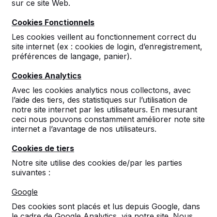
sur ce site Web.
Cookies Fonctionnels
Les cookies veillent au fonctionnement correct du
site internet (ex : cookies de login, d’enregistrement,
préférences de langage, panier).
Table Multi-jeux (1-3-2) DeLuxe Beton
Cookies Analytics
Naturel
Avec les cookies analytics nous collectons, avec
€ 3.500,00
hors TVA
l’aide des tiers, des statistiques sur l’utilisation de
notre site internet par les utilisateurs. En mesurant
Sélectionnez une variante:
ceci nous pouvons constamment améliorer note site
internet a l’avantage de nos utilisateurs.
Cookies de tiers
Notre site utilise des cookies de/par les parties
Voir le produit
suivantes :
Google
Des cookies sont placés et lus depuis Google, dans
le cadre de Google Analytics, via notre site. Nous