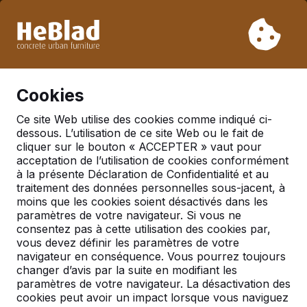
En raison de nos vacances, nous ne livrerons pas de la
semaine 31 à la semaine 33. Veuillez donc tenir compte des
délais de livraison plus longs.
Déjà plus de 30 000 produits vendus
0
Cookies
Ce site Web utilise des cookies comme indiqué ci-
dessous. L’utilisation de ce site Web ou le fait de
Tables de jeu
cliquer sur le bouton « ACCEPTER » vaut pour
acceptation de l’utilisation de cookies conformément
Table multi-jeux DeLuxe
à la présente Déclaration de Confidentialité et au
traitement des données personnelles sous-jacent, à
moins que les cookies soient désactivés dans les
paramètres de votre navigateur. Si vous ne
consentez pas à cette utilisation des cookies par,
vous devez définir les paramètres de votre
navigateur en conséquence. Vous pourrez toujours
changer d’avis par la suite en modifiant les
paramètres de votre navigateur. La désactivation des
cookies peut avoir un impact lorsque vous naviguez