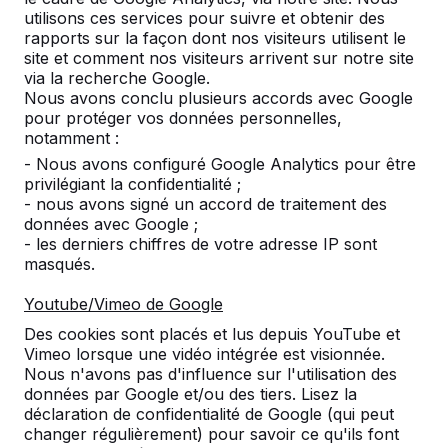
utilisons ces services pour suivre et obtenir des
rapports sur la façon dont nos visiteurs utilisent le
site et comment nos visiteurs arrivent sur notre site
via la recherche Google.
Nous avons conclu plusieurs accords avec Google
pour protéger vos données personnelles,
notamment :
- Nous avons configuré Google Analytics pour être
privilégiant la confidentialité ;
- nous avons signé un accord de traitement des
données avec Google ;
- les derniers chiffres de votre adresse IP sont
masqués.
Table Multi-jeux (1-3-4) DeLuxe Beton
Youtube/Vimeo de Google
€ 3.650,00
hors TVA
Des cookies sont placés et lus depuis YouTube et
Sélectionnez une variante:
Vimeo lorsque une vidéo intégrée est visionnée.
Nous n'avons pas d'influence sur l'utilisation des
données par Google et/ou des tiers. Lisez la
déclaration de confidentialité de Google (qui peut
changer régulièrement) pour savoir ce qu'ils font