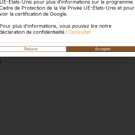
UE-États-Unis pour plus d'informations sur le programme
Cadre de Protection de la Vie Privée UE-États-Unis et pour
50 cm
voir la certification de Google.
Pour plus d'informations, vous pouvez lire notre
70 cm
déclaration de confidentialité :
Consulter
1140 kg
Refuser
Accepter
2