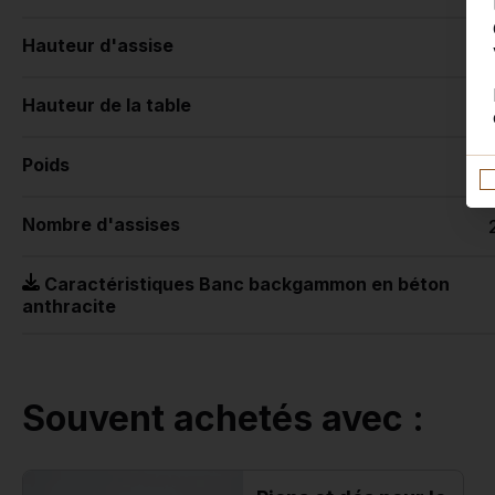
Hauteur d'assise
Hauteur de la table
Poids
Nombre d'assises
Caractéristiques Banc backgammon en béton
anthracite
Souvent achetés avec :