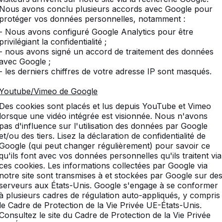
Nous avons conclu plusieurs accords avec Google pour
protéger vos données personnelles, notamment :
- Nous avons configuré Google Analytics pour être
privilégiant la confidentialité ;
- nous avons signé un accord de traitement des données
avec Google ;
- les derniers chiffres de votre adresse IP sont masqués.
Youtube/Vimeo de Google
Des cookies sont placés et lus depuis YouTube et Vimeo
lorsque une vidéo intégrée est visionnée. Nous n'avons
pas d'influence sur l'utilisation des données par Google
et/ou des tiers. Lisez la déclaration de confidentialité de
BB.BG.AB
Google (qui peut changer régulièrement) pour savoir ce
qu'ils font avec vos données personnelles qu'ils traitent via
Béton anthracite
ces cookies. Les informations collectées par Google via
notre site sont transmises à et stockées par Google sur de
serveurs aux États-Unis. Google s'engage à se conformer
167 x 67 x 70 cm
à plusieurs cadres de régulation auto-appliqués, y compris
le Cadre de Protection de la Vie Privée UE-États-Unis.
Consultez le site du Cadre de Protection de la Vie Privée
41,5 x 41,5 cm