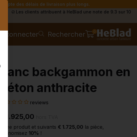
compte des délais de livraison plus longs.
s
Les clients attribuent à HeBlad une note de 9.3 sur 10
0
e connecter
Rechercher
n
Banc backgammon en
béton anthracite
reviews
€ 1.925,00
hors TVA
2ème produit et suivants
€ 1.725,00
la pièce,
économisez
10%
!