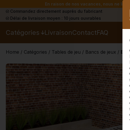
En raison de nos vacances, nous ne livrer
Commandez directement auprès du fabricant
Délai de livraison moyen : 10 jours ouvrables
Catégories
Livraison
Contact
FAQ
Home
/
Catégories
/
Tables de jeu
/
Bancs de jeux
/
Ban