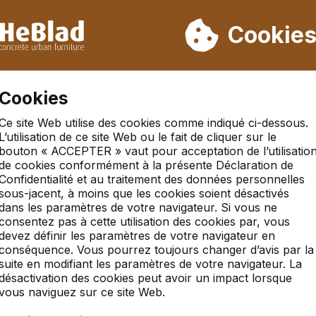
ons pas de la semaine 31 à la semaine 33. Veuillez donc tenir 
Déjà plus de 30 000 produits vendus
Cookie
S
Cookies
Ce site Web utilise des cookies comme indiqué ci-dessous.
c backgammon en béton anthracite
L’utilisation de ce site Web ou le fait de cliquer sur le
bouton « ACCEPTER » vaut pour acceptation de l’utilisatio
de cookies conformément à la présente Déclaration de
Confidentialité et au traitement des données personnelles
sous-jacent, à moins que les cookies soient désactivés
dans les paramètres de votre navigateur. Si vous ne
consentez pas à cette utilisation des cookies par, vous
devez définir les paramètres de votre navigateur en
conséquence. Vous pourrez toujours changer d’avis par la
suite en modifiant les paramètres de votre navigateur. La
désactivation des cookies peut avoir un impact lorsque
vous naviguez sur ce site Web.