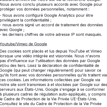
Nous avons conclu plusieurs accords avec Google pour
protéger vos données personnelles, notamment :
- Nous avons configuré Google Analytics pour être
privilégiant la confidentialité ;
- nous avons signé un accord de traitement des données
avec Google ;
- les derniers chiffres de votre adresse IP sont masqués.
Youtube/Vimeo de Google
Des cookies sont placés et lus depuis YouTube et Vimeo
lorsque une vidéo intégrée est visionnée. Nous n'avons
pas d'influence sur l'utilisation des données par Google
et/ou des tiers. Lisez la déclaration de confidentialité de
Google (qui peut changer régulièrement) pour savoir ce
qu'ils font avec vos données personnelles qu'ils traitent via
ces cookies. Les informations collectées par Google via
notre site sont transmises à et stockées par Google sur de
serveurs aux États-Unis. Google s'engage à se conformer
entèle
Catégories
à plusieurs cadres de régulation auto-appliqués, y compris
le Cadre de Protection de la Vie Privée UE-États-Unis.
Tables de ping-pong
Consultez le site du Cadre de Protection de la Vie Privée
-nous
Footvolley