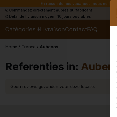
En raison de nos vacances, nous ne livrer
Commandez directement auprès du fabricant
Délai de livraison moyen : 10 jours ouvrables
Catégories
Livraison
Contact
FAQ
Home
/
France
/
Aubenas
Referenties in:
Auben
Geen reviews gevonden voor deze locatie.