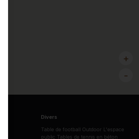
+
-
s
Divers
Table de football Outdoor
L'espace
public
Tables de tennis en béton