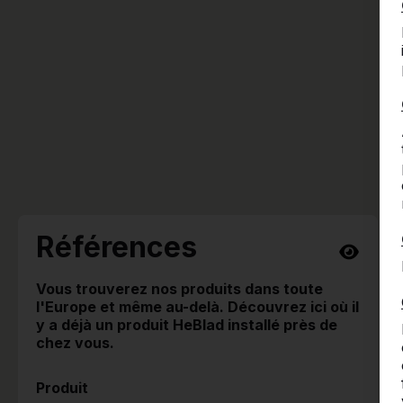
Références
Vous trouverez nos produits dans toute
l'Europe et même au-delà. Découvrez ici où il
y a déjà un produit HeBlad installé près de
chez vous.
Produit