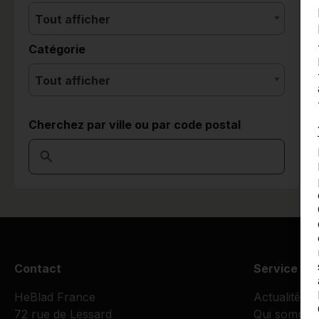
Tout afficher
Catégorie
Tout afficher
Cherchez par ville ou par code postal
Contact
Service cli
HeBlad France
Actualités
72 rue de Lessard
Qui sommes