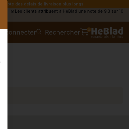
compte des délais de livraison plus longs.
s
Les clients attribuent à HeBlad une note de 9.3 sur 10
0
e connecter
Rechercher
n