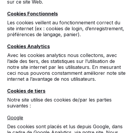
sur ce site Web.
Lire la suite ->
Cookies Fonctionnels
Les cookies veillent au fonctionnement correct du
site internet (ex : cookies de login, d’enregistrement,
préférences de langage, panier).
Cookies Analytics
Contact
Avec les cookies analytics nous collectons, avec
l’aide des tiers, des statistiques sur l’utilisation de
HeBlad France
notre site internet par les utilisateurs. En mesurant
72 rue de Lessard
ceci nous pouvons constamment améliorer note site
internet a l’avantage de nos utilisateurs.
76100 Rouen
France
Cookies de tiers
Notre site utilise des cookies de/par les parties
02 78 84 0187
suivantes :
info@HeBlad.fr
Google
Des cookies sont placés et lus depuis Google, dans
le cadre de Google Analytics, via notre site. Nous