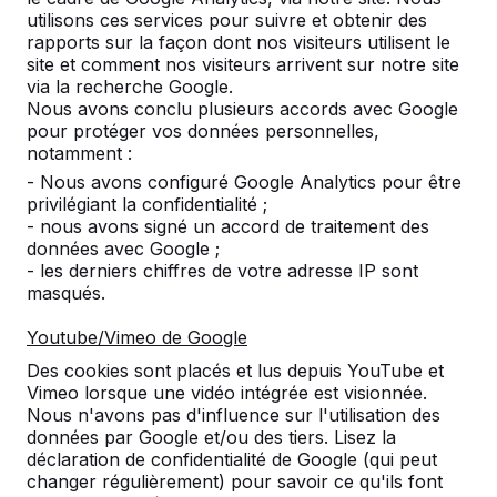
utilisons ces services pour suivre et obtenir des
rapports sur la façon dont nos visiteurs utilisent le
Service clientèle
site et comment nos visiteurs arrivent sur notre site
via la recherche Google.
Nous avons conclu plusieurs accords avec Google
Catégories
pour protéger vos données personnelles,
notamment :
- Nous avons configuré Google Analytics pour être
Divers
privilégiant la confidentialité ;
- nous avons signé un accord de traitement des
données avec Google ;
- les derniers chiffres de votre adresse IP sont
masqués.
Conditions générales
|
Protection des données personnelles
Youtube/Vimeo de Google
Des cookies sont placés et lus depuis YouTube et
Vimeo lorsque une vidéo intégrée est visionnée.
© 2026 HeBlad France
Nous n'avons pas d'influence sur l'utilisation des
Site web réalisé par
GSD
données par Google et/ou des tiers. Lisez la
déclaration de confidentialité de Google (qui peut
changer régulièrement) pour savoir ce qu'ils font