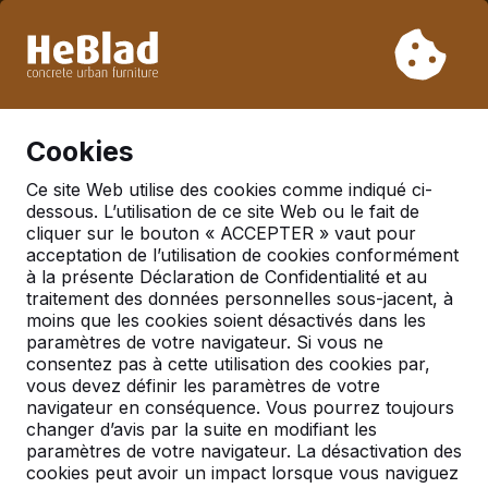
En raison de nos vacances, nous ne livrerons pas de la
semaine 31 à la semaine 33. Veuillez donc tenir compte des
délais de livraison plus longs.
Déjà plus de 30 000 produits vendus
0
Cookies
Ce site Web utilise des cookies comme indiqué ci-
dessous. L’utilisation de ce site Web ou le fait de
cliquer sur le bouton « ACCEPTER » vaut pour
acceptation de l’utilisation de cookies conformément
Pages trouvées avec tags
à la présente Déclaration de Confidentialité et au
Expédiant en conteneur
traitement des données personnelles sous-jacent, à
moins que les cookies soient désactivés dans les
paramètres de votre navigateur. Si vous ne
consentez pas à cette utilisation des cookies par,
vous devez définir les paramètres de votre
Livraison aux pays d’outre-mer
navigateur en conséquence. Vous pourrez toujours
changer d’avis par la suite en modifiant les
paramètres de votre navigateur. La désactivation des
Ils ont découvert nos tables de ping-pong en
cookies peut avoir un impact lorsque vous naviguez
Belfast. La première livraison est un fait.