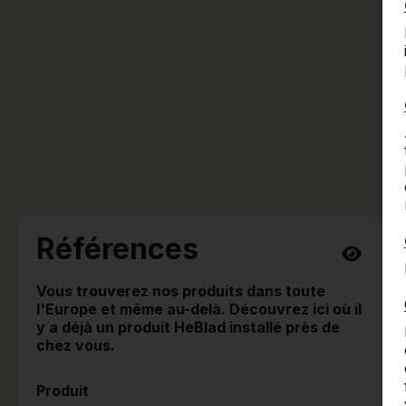
Références
Vous trouverez nos produits dans toute
l'Europe et même au-delà. Découvrez ici où il
y a déjà un produit HeBlad installé près de
chez vous.
Produit