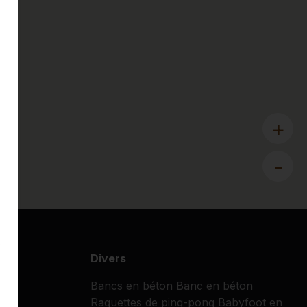
+
-
s
Divers
Bancs en béton
Banc en béton
Raquettes de ping-pong
Babyfoot en