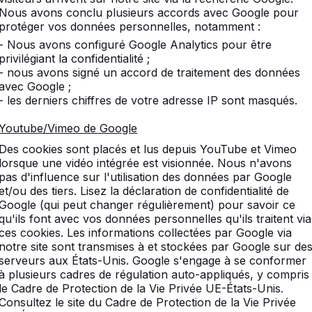
Nous avons conclu plusieurs accords avec Google pour
protéger vos données personnelles, notamment :
- Nous avons configuré Google Analytics pour être
privilégiant la confidentialité ;
- nous avons signé un accord de traitement des données
avec Google ;
- les derniers chiffres de votre adresse IP sont masqués.
Youtube/Vimeo de Google
Des cookies sont placés et lus depuis YouTube et Vimeo
lorsque une vidéo intégrée est visionnée. Nous n'avons
pas d'influence sur l'utilisation des données par Google
et/ou des tiers. Lisez la déclaration de confidentialité de
Google (qui peut changer régulièrement) pour savoir ce
qu'ils font avec vos données personnelles qu'ils traitent via
ces cookies. Les informations collectées par Google via
notre site sont transmises à et stockées par Google sur de
serveurs aux États-Unis. Google s'engage à se conformer
entèle
Catégories
à plusieurs cadres de régulation auto-appliqués, y compris
le Cadre de Protection de la Vie Privée UE-États-Unis.
Tables de ping-pong
Consultez le site du Cadre de Protection de la Vie Privée
-nous
Footvolley