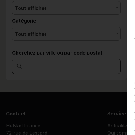
Tout afficher
Catégorie
Tout afficher
Cherchez par ville ou par code postal
Contact
Service cli
HeBlad France
Actualités
72 rue de Lessard
Qui sommes