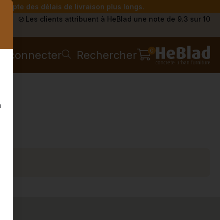
compte des délais de livraison plus longs.
s
Les clients attribuent à HeBlad une note de 9.3 sur 10
0
e connecter
Rechercher
n