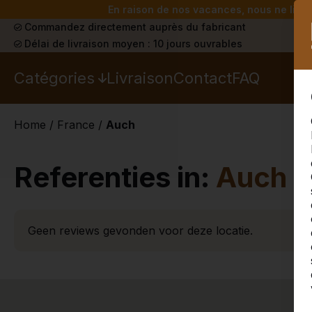
En raison de nos vacances, nous ne livrer
Commandez directement auprès du fabricant
Délai de livraison moyen : 10 jours ouvrables
Catégories
Livraison
Contact
FAQ
Home
/
France
/
Auch
Referenties in:
Auch
Geen reviews gevonden voor deze locatie.