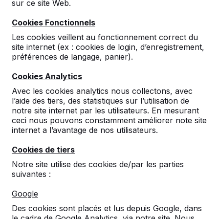
sur ce site Web.
Cookies Fonctionnels
Les cookies veillent au fonctionnement correct du
site internet (ex : cookies de login, d’enregistrement,
préférences de langage, panier).
Cookies Analytics
Avec les cookies analytics nous collectons, avec
l’aide des tiers, des statistiques sur l’utilisation de
notre site internet par les utilisateurs. En mesurant
ceci nous pouvons constamment améliorer note site
internet a l’avantage de nos utilisateurs.
Cookies de tiers
Références
Notre site utilise des cookies de/par les parties
suivantes :
Vous trouverez nos produits dans toute
l'Europe et même au-delà. Découvrez ici où il
Google
y a déjà un produit HeBlad installé près de
chez vous.
Des cookies sont placés et lus depuis Google, dans
le cadre de Google Analytics, via notre site. Nous