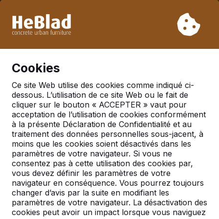
En raison de nos vacances, nous ne livrerons pas de la
semaine 31 à la semaine 33. Veuillez donc tenir compte des
délais de livraison plus longs.
Déjà plus de 30 000 produits vendus
0
Cookies
Ce site Web utilise des cookies comme indiqué ci-
dessous. L’utilisation de ce site Web ou le fait de
France
cliquer sur le bouton « ACCEPTER » vaut pour
acceptation de l’utilisation de cookies conformément
Referenties in:
Jeu les
à la présente Déclaration de Confidentialité et au
bois
traitement des données personnelles sous-jacent, à
moins que les cookies soient désactivés dans les
paramètres de votre navigateur. Si vous ne
consentez pas à cette utilisation des cookies par,
Geen reviews gevonden voor deze
vous devez définir les paramètres de votre
locatie.
navigateur en conséquence. Vous pourrez toujours
changer d’avis par la suite en modifiant les
paramètres de votre navigateur. La désactivation des
cookies peut avoir un impact lorsque vous naviguez