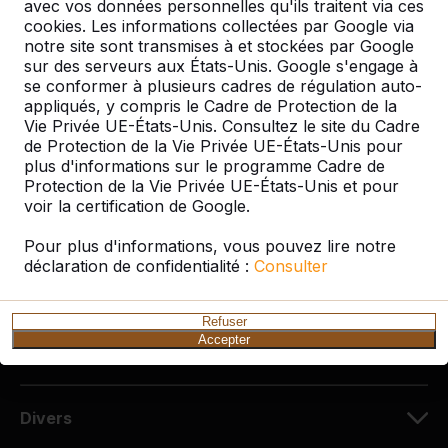
avec vos données personnelles qu'ils traitent via ces
HeBlad France
cookies. Les informations collectées par Google via
72 rue de Lessard
notre site sont transmises à et stockées par Google
76100 Rouen
sur des serveurs aux États-Unis. Google s'engage à
France
se conformer à plusieurs cadres de régulation auto-
appliqués, y compris le Cadre de Protection de la
Vie Privée UE-États-Unis. Consultez le site du Cadre
02 78 84 0187
de Protection de la Vie Privée UE-États-Unis pour
info@HeBlad.fr
plus d'informations sur le programme Cadre de
Protection de la Vie Privée UE-États-Unis et pour
voir la certification de Google.
Pour plus d'informations, vous pouvez lire notre
déclaration de confidentialité :
Consulter
Service clientèle
Refuser
Accepter
Catégories
Divers