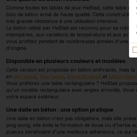
Comme toutes les tables de jeux HeBlad, cette table de
bloc de béton armé de haute qualité. Cette construction 
très grande résistance à une utilisation intensive.
Le béton utilisé par HeBlad est reconnu pour sa robustes
intempéries, aux variations de température et aux actes 
vous profitez pendant de nombreuses années d'une tab
d'origine.
Disponible en plusieurs couleurs et modèles
Cette version est proposée en béton anthracite, mais la
en
vert laqué
,
bleu laqué
,
antraciet laqué
et
béton nature
Vous préférez une table rectangulaire ? HeBlad propose
qu'un modèle rectangulaire avec angles arrondis. Vous ch
votre espace extérieur.
Une dalle en béton : une option pratique
Une dalle en béton n'est pas obligatoire, mais elle pré
ping-pong, elle évite la formation de boue ou d'herbe au
joueurs bénéficient d'une meilleure adhérence, ce qui réd