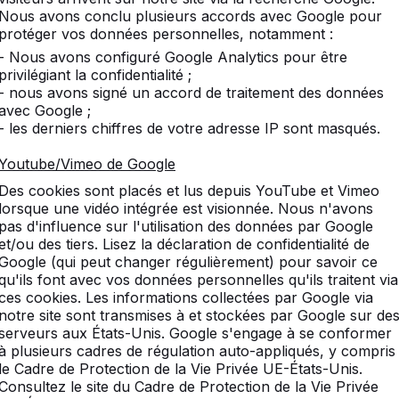
Nous avons conclu plusieurs accords avec Google pour
protéger vos données personnelles, notamment :
- Nous avons configuré Google Analytics pour être
privilégiant la confidentialité ;
- nous avons signé un accord de traitement des données
:
Avis
Produits similaires
avec Google ;
- les derniers chiffres de votre adresse IP sont masqués.
Youtube/Vimeo de Google
Des cookies sont placés et lus depuis YouTube et Vimeo
lorsque une vidéo intégrée est visionnée. Nous n'avons
ale pour les espaces
pas d'influence sur l'utilisation des données par Google
et/ou des tiers. Lisez la déclaration de confidentialité de
Google (qui peut changer régulièrement) pour savoir ce
ue un excellent choix pour les cours d'école, les
qu'ils font avec vos données personnelles qu'ils traitent via
ces cookies. Les informations collectées par Google via
râce à sa forme circulaire, plusieurs joueurs peuvent
notre site sont transmises à et stockées par Google sur de
e jeu et les activités de plein air. Les enfants, les
serveurs aux États-Unis. Google s'engage à se conformer
r partager un moment convivial. Installer une table
à plusieurs cadres de régulation auto-appliqués, y compris
rt et les loisirs en extérieur.
le Cadre de Protection de la Vie Privée UE-États-Unis.
Consultez le site du Cadre de Protection de la Vie Privée