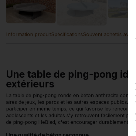
Information produit
Spécifications
Souvent achetés avec 
Une table de ping-pong idé
extérieurs
La table de ping-pong ronde en béton anthracite constit
aires de jeux, les parcs et les autres espaces publics. G
participer en même temps, ce qui favorise les rencontres, l
adolescents et les adultes s'y retrouvent facilement pou
de ping-pong HeBlad, c'est encourager durablement le spo
Une qualité de béton reconnue