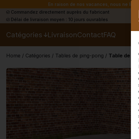
En raison de nos vacances, nous ne livrer
Commandez directement auprès du fabricant
Délai de livraison moyen : 10 jours ouvrables
Catégories
Livraison
Contact
FAQ
Home
/
Catégories
/
Tables de ping-pong
/
Table de pi