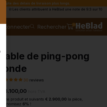
compte des délais de livraison plus longs.
s
Les clients attribuent à HeBlad une note de 9.3 sur 10
0
e connecter
Rechercher
n
Table de ping-pong
ronde
30
reviews
€ 3.100,00
hors TVA
2ème produit et suivants
€ 2.900,00
la pièce,
économisez
6%
!