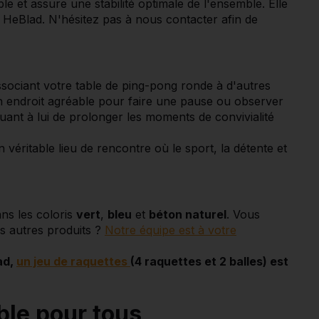
ble et assure une stabilité optimale de l'ensemble. Elle
x HeBlad. N'hésitez pas à nous contacter afin de
sociant votre table de ping-pong ronde à d'autres
n endroit agréable pour faire une pause ou observer
uant à lui de prolonger les moments de convivialité
ritable lieu de rencontre où le sport, la détente et
ns les coloris
vert
,
bleu
et
béton naturel
. Vous
s autres produits ?
Notre équipe est à votre
ad,
un jeu de raquettes
(4 raquettes et 2 balles) est
ble pour tous