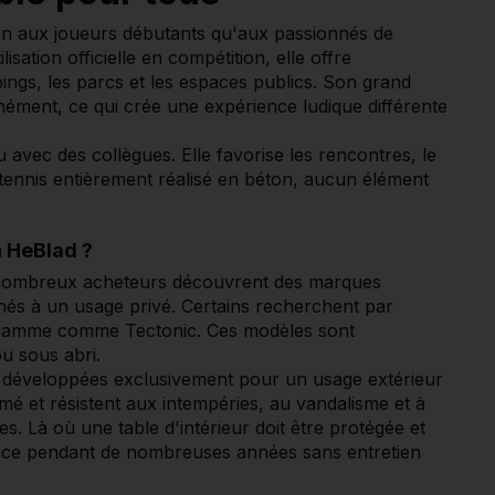
en aux joueurs débutants qu'aux passionnés de
lisation officielle en compétition, elle offre
pings, les parcs et les espaces publics. Son grand
nément, ce qui crée une expérience ludique différente
u avec des collègues. Elle favorise les rencontres, le
e tennis entièrement réalisé en béton, aucun élément
n HeBlad ?
de nombreux acheteurs découvrent des marques
és à un usage privé. Certains recherchent par
 gamme comme Tectonic. Ces modèles sont
ou sous abri.
nt développées exclusivement pour un usage extérieur
rmé et résistent aux intempéries, au vandalisme et à
s. Là où une table d'intérieur doit être protégée et
lace pendant de nombreuses années sans entretien