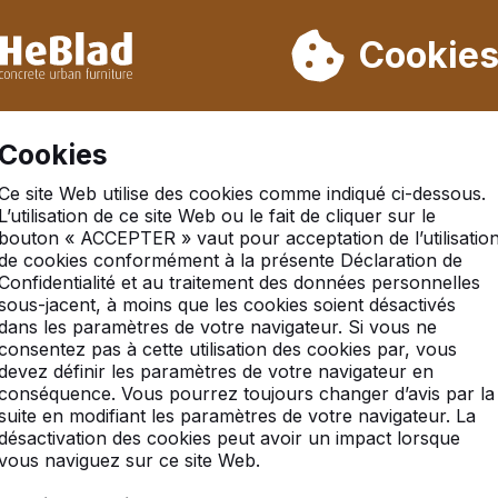
ons pas de la semaine 31 à la semaine 33. Veuillez donc tenir 
Déjà plus de 30 000 produits vendus
Cookie
S
Cookies
Ce site Web utilise des cookies comme indiqué ci-dessous.
ng-pong béton-anthracite ronde
L’utilisation de ce site Web ou le fait de cliquer sur le
bouton « ACCEPTER » vaut pour acceptation de l’utilisatio
de cookies conformément à la présente Déclaration de
Confidentialité et au traitement des données personnelles
sous-jacent, à moins que les cookies soient désactivés
dans les paramètres de votre navigateur. Si vous ne
consentez pas à cette utilisation des cookies par, vous
devez définir les paramètres de votre navigateur en
conséquence. Vous pourrez toujours changer d’avis par la
suite en modifiant les paramètres de votre navigateur. La
désactivation des cookies peut avoir un impact lorsque
vous naviguez sur ce site Web.