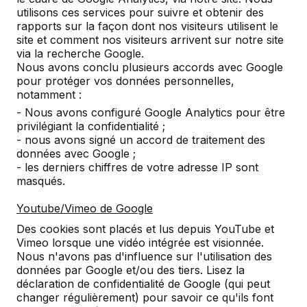
utilisons ces services pour suivre et obtenir des
rapports sur la façon dont nos visiteurs utilisent le
site et comment nos visiteurs arrivent sur notre site
via la recherche Google.
Nous avons conclu plusieurs accords avec Google
pour protéger vos données personnelles,
notamment :
- Nous avons configuré Google Analytics pour être
privilégiant la confidentialité ;
- nous avons signé un accord de traitement des
données avec Google ;
- les derniers chiffres de votre adresse IP sont
masqués.
Youtube/Vimeo de Google
Références
Des cookies sont placés et lus depuis YouTube et
Vimeo lorsque une vidéo intégrée est visionnée.
Nous n'avons pas d'influence sur l'utilisation des
Vous trouverez nos produits dans toute
données par Google et/ou des tiers. Lisez la
l'Europe et même au-delà. Découvrez ici où il
déclaration de confidentialité de Google (qui peut
y a déjà un produit HeBlad installé près de
changer régulièrement) pour savoir ce qu'ils font
chez vous.