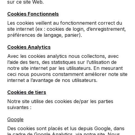
sur ce site Web.
Cookies Fonctionnels
10
Les cookies veillent au fonctionnement correct du
Le site tout comme les personnels sont très
site internet (ex : cookies de login, d’enregistrement,
rigoureux et agréables., rapidité de réponse et
préférences de langage, panier).
précision.
Les échanges mails ou téléphoniques sont
Cookies Analytics
efficaces; le chauffeur qui a assuré la livraison
Avec les cookies analytics nous collectons, avec
maîtrise son sujet; balisage de sécurité sur la
l’aide des tiers, des statistiques sur l’utilisation de
route le temps de la livraison et c'était une
notre site internet par les utilisateurs. En mesurant
personne très agréable, souriant et très
ceci nous pouvons constamment améliorer note site
minutieux pour l'installation du babyfoot par
internet a l’avantage de nos utilisateurs.
ailleurs.
Enfin le produit est encore mieux en vrai que
Cookies de tiers
sur le site.
Foyer socio éducatif collège Emile
31-01-
Notre site utilise des cookies de/par les parties
Vaysse
2022
suivantes :
Google
Des cookies sont placés et lus depuis Google, dans
le cadre de Google Analytics, via notre site. Nous