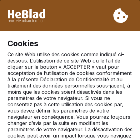
En raison de nos vacances, nous ne livrerons pas de la
semaine 31 à la semaine 33. Veuillez donc tenir compte des
délais de livraison plus longs.
Déjà plus de 30 000 produits vendus
0
Cookies
Ce site Web utilise des cookies comme indiqué ci-
dessous. L’utilisation de ce site Web ou le fait de
France
cliquer sur le bouton « ACCEPTER » vaut pour
acceptation de l’utilisation de cookies conformément
Referenties in:
Castelnau
à la présente Déclaration de Confidentialité et au
montratier
traitement des données personnelles sous-jacent, à
moins que les cookies soient désactivés dans les
paramètres de votre navigateur. Si vous ne
consentez pas à cette utilisation des cookies par,
vous devez définir les paramètres de votre
navigateur en conséquence. Vous pourrez toujours
changer d’avis par la suite en modifiant les
paramètres de votre navigateur. La désactivation des
cookies peut avoir un impact lorsque vous naviguez