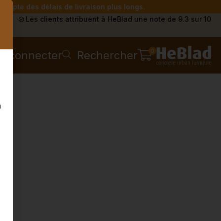
compte des délais de livraison plus longs.
s
Les clients attribuent à HeBlad une note de 9.3 sur 10
0
e connecter
Rechercher
n