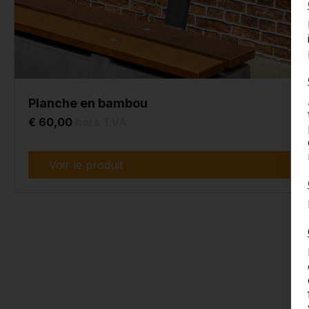
Planche en bambou
€ 60,00
hors TVA
Voir le produit