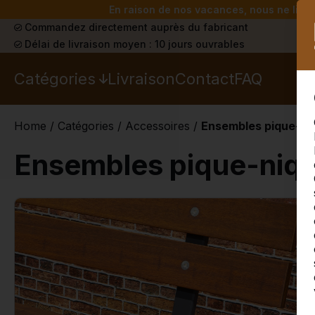
En raison de nos vacances, nous ne livrer
Commandez directement auprès du fabricant
Délai de livraison moyen : 10 jours ouvrables
Catégories
Livraison
Contact
FAQ
Home
/
Catégories
/
Accessoires
/
Ensembles pique-ni
Ensembles pique-niq