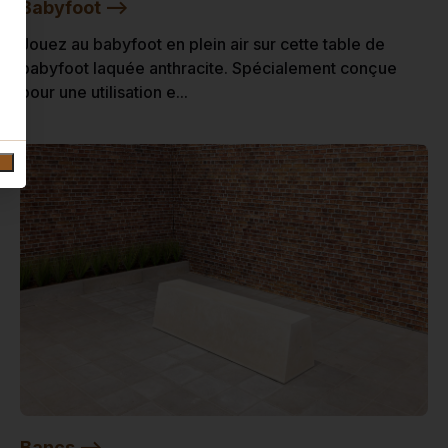
Babyfoot -->
Jouez au babyfoot en plein air sur cette table de
babyfoot laquée anthracite. Spécialement conçue
pour une utilisation e...
Bancs -->