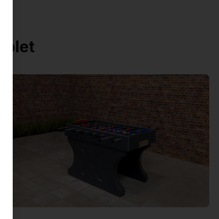
mplet
s