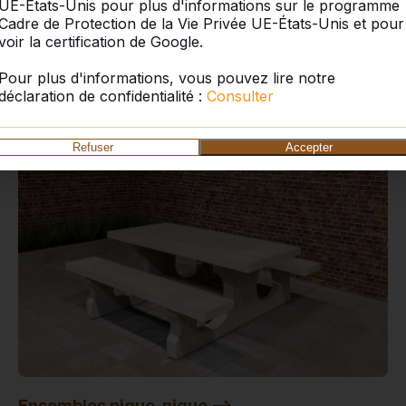
UE-États-Unis pour plus d'informations sur le programme
Footvolley -->
Cadre de Protection de la Vie Privée UE-États-Unis et pour
Le footvolley est une combinaison de tennis de table
voir la certification de Google.
et de football. Idéal dans une cour d’école, un
Pour plus d'informations, vous pouvez lire notre
camping ou un espac...
déclaration de confidentialité :
Consulter
Refuser
Accepter
Ensembles pique-nique -->