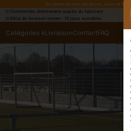
En raison de nos vacances, nous ne livrer
Commandez directement auprès du fabricant
Délai de livraison moyen : 10 jours ouvrables
Catégories
Livraison
Contact
FAQ