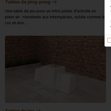
Tables de ping-pong -->
Une table de jeu pour un infini plaisir d’activité en
plein air : résistante aux intempéries, solide comme le
roc et don...
Tables de jeu -->