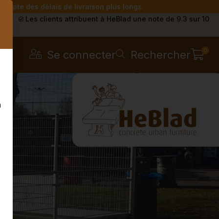
compte des délais de livraison plus longs.
s
Les clients attribuent à HeBlad une note de 9.3 sur 10
0
Se connecter
Rechercher
n