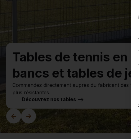
Tables de tennis en b
bancs et tables de je
Commandez directement auprès du fabricant des table
plus résistantes.
Découvrez nos tables -->
<-
->