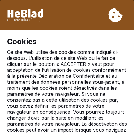
En raison de nos vacances, nous ne livrerons pas de la
semaine 31 à la semaine 33. Veuillez donc tenir compte des
délais de livraison plus longs.
Déjà plus de 30 000 produits vendus
0
Cookies
Ce site Web utilise des cookies comme indiqué ci-
dessous. L’utilisation de ce site Web ou le fait de
France
cliquer sur le bouton « ACCEPTER » vaut pour
acceptation de l’utilisation de cookies conformément
Referenties in:
Optevoz
à la présente Déclaration de Confidentialité et au
traitement des données personnelles sous-jacent, à
moins que les cookies soient désactivés dans les
paramètres de votre navigateur. Si vous ne
Geen reviews gevonden voor deze
consentez pas à cette utilisation des cookies par,
locatie.
vous devez définir les paramètres de votre
navigateur en conséquence. Vous pourrez toujours
changer d’avis par la suite en modifiant les
paramètres de votre navigateur. La désactivation des
cookies peut avoir un impact lorsque vous naviguez