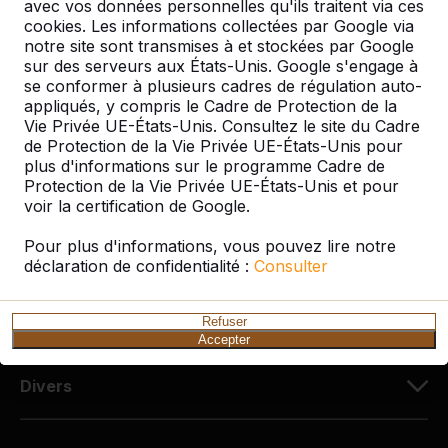
72 rue de Lessard
avec vos données personnelles qu'ils traitent via ces
76100 Rouen
cookies. Les informations collectées par Google via
notre site sont transmises à et stockées par Google
France
sur des serveurs aux États-Unis. Google s'engage à
se conformer à plusieurs cadres de régulation auto-
02 78 84 0187
appliqués, y compris le Cadre de Protection de la
info@HeBlad.fr
Vie Privée UE-États-Unis. Consultez le site du Cadre
de Protection de la Vie Privée UE-États-Unis pour
plus d'informations sur le programme Cadre de
Protection de la Vie Privée UE-États-Unis et pour
voir la certification de Google.
Pour plus d'informations, vous pouvez lire notre
Service clientèle
déclaration de confidentialité :
Consulter
Catégories
Refuser
Accepter
Divers