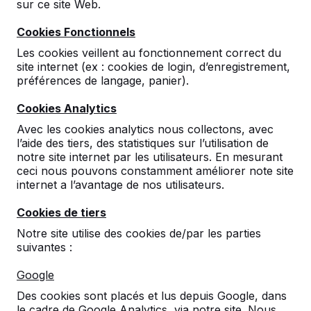
sur ce site Web.
Cookies Fonctionnels
Les cookies veillent au fonctionnement correct du
site internet (ex : cookies de login, d’enregistrement,
préférences de langage, panier).
Cookies Analytics
Avec les cookies analytics nous collectons, avec
l’aide des tiers, des statistiques sur l’utilisation de
notre site internet par les utilisateurs. En mesurant
ceci nous pouvons constamment améliorer note site
internet a l’avantage de nos utilisateurs.
Références
Cookies de tiers
Vous trouverez nos produits dans toute
Notre site utilise des cookies de/par les parties
l'Europe et même au-delà. Découvrez ici où il
suivantes :
y a déjà un produit HeBlad installé près de
chez vous.
Google
Des cookies sont placés et lus depuis Google, dans
Produit
le cadre de Google Analytics, via notre site. Nous